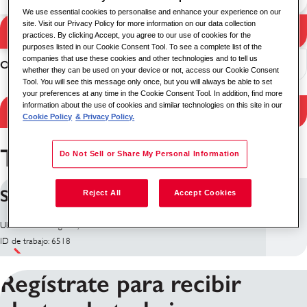
We use essential cookies to personalise and enhance your experience on our
site. Visit our Privacy Policy for more information on our data collection
Buscar
practices. By clicking Accept, you agree to our use of cookies for the
Resultados de búsqueda
purposes listed in our Cookie Consent Tool. To see a complete list of the
companies that use these cookies and other technologies and to tell us
Ordenar
whether they can be used on your device or not, access our Cookie Consent
Tool. You will see this message only once, but you will always be able to set
your preferences at any time in the Cookie Consent Tool. In addition, find more
information about the use of cookies and similar technologies on this site in our
Filtrar resultados
Cookie Policy
& Privacy Policy.
Trabajos en Birmingham
Do Not Sell or Share My Personal Information
Systems Engineer
Reject All
Accept Cookies
Ubicación: Birmingham, Reino Unido
ID de trabajo: 6518
Regístrate para recibir