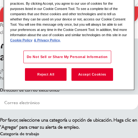
practices. By clicking Accept, you agree to our use of cookies for the
purposes listed in our Cookie Consent Tool. To see a complete list of the
Buscar
companies that use these cookies and other technologies and to tell us
Resultados de búsqueda
whether they can be used on your device or not, access our Cookie Consent
Tool. You will see this message only once, but you will always be able to set
Por favor, intenta con una combinación diferente de palabra
your preferences at any time in the Cookie Consent Tool. In addition, find more
clave/ubicación o amplía tus criterios de búsqueda.
information about the use of cookies and similar technologies on this site in our
Regístrate para recibir
Cookie Policy
& Privacy Policy.
alertas de trabajo
Do Not Sell or Share My Personal Information
¿No ves lo que estás buscando? Regístrate y te notificaremos cuando
Reject All
Accept Cookies
haya roles disponibles.
Dirección de correo electrónico
Por favor, seleccione una categoría u opción de ubicación. Haga clic en
'Agregar' para crear su alerta de empleo.
Categoría de trabajo