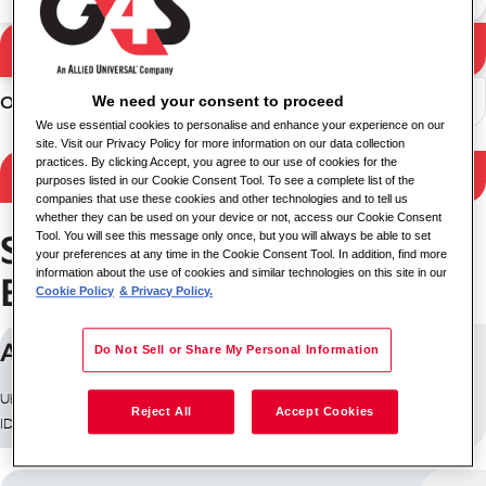
Buscar
Resultados de búsqueda
We need your consent to proceed
Ordenar
We use essential cookies to personalise and enhance your experience on our
site. Visit our Privacy Policy for more information on our data collection
practices. By clicking Accept, you agree to our use of cookies for the
Filtrar resultados
purposes listed in our Cookie Consent Tool. To see a complete list of the
companies that use these cookies and other technologies and to tell us
whether they can be used on your device or not, access our Cookie Consent
Servicios de Seguridad
Tool. You will see this message only once, but you will always be able to set
your preferences at any time in the Cookie Consent Tool. In addition, find more
information about the use of cookies and similar technologies on this site in our
Empleos en Bogotá
Cookie Policy
& Privacy Policy.
APRENDIZ/PRACTICANTE
Do Not Sell or Share My Personal Information
Ubicación: Bogotá, Colombia
Reject All
Accept Cookies
ID de trabajo: 29922