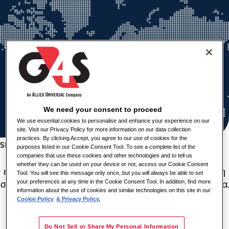
We need your consent to proceed
We use essential cookies to personalise and enhance your experience on our
site. Visit our Privacy Policy for more information on our data collection
practices. By clicking Accept, you agree to our use of cookies for the
Share this job
purposes listed in our Cookie Consent Tool. To see a complete list of the
companies that use these cookies and other technologies and to tell us
Η
G4S Secure Solutions
, μέλος του Πολυεθνικού Ομίλου
whether they can be used on your device or not, access our Cookie Consent
εταιρειών της
Allied Universal
, αποτελεί παγκόσμιο ηγέτη
Tool. You will see this message only once, but you will always be able to set
your preferences at any time in the Cookie Consent Tool. In addition, find more
στις ολοκληρωμένες υπηρεσίες ασφάλειας. Στην Ελλάδα,
information about the use of cookies and similar technologies on this site in our
παρέχει από το 1979 κορυφαίες υπηρεσίες
Cookie Policy
& Privacy Policy.
επανδρωμένων φυλάξεων, μεταφοράς και διαχείρισης
αξιών, καθώς και εγκατάσταση και διαχείριση
Do Not Sell or Share My Personal Information