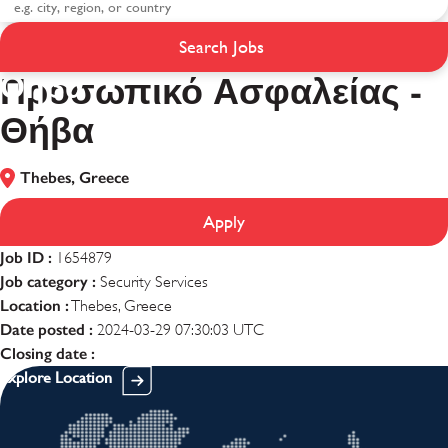
Προσωπικό Ασφαλείας -
Search Jobs
Θήβα
Προσωπικό Ασφαλείας -
Θήβα
Thebes, Greece
Apply
Job ID :
1654879
Job category :
Security Services
Location :
Thebes, Greece
Date posted :
2024-03-29 07:30:03 UTC
Closing date :
Explore Location