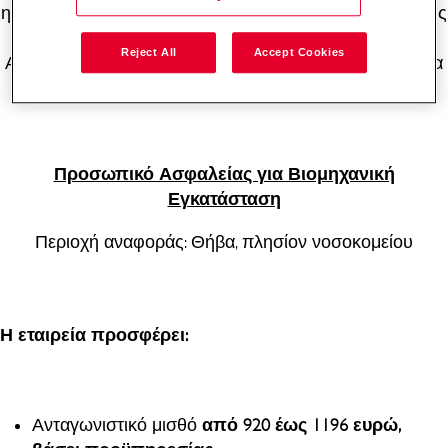
ηλεκτρονικών συστημάτων ασφαλείας. Λόγω σημαντικής
ανάπτυξης στον Επιχειρησιακό τομέα των Υπηρεσιών
Reject All
Accept Cookies
Ασφαλείας & Φύλαξης, επιθυμούμε να εντάξουμε άμεσα
στην ομάδα μας:
Προσωπικό Ασφαλείας για Βιομηχανική
Εγκατάσταση
Περιοχή αναφοράς: Θήβα, πλησίον νοσοκομείου
Η εταιρεία προσφέρει:
Ανταγωνιστικό μισθό
από 920 έως 1196 ευρώ,