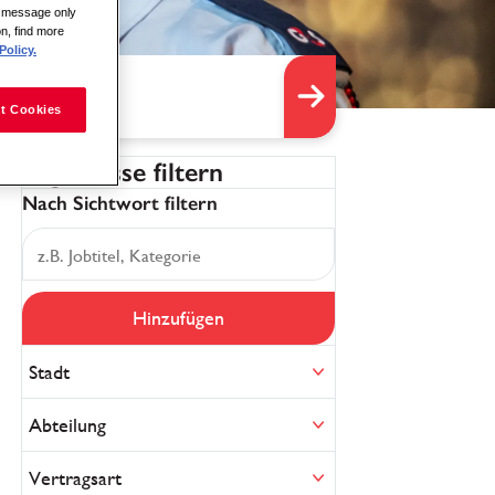
is message only
on, find more
Policy.
t Cookies
Ergebnisse filtern
Nach Sichtwort filtern
Hinzufügen
Stadt
Abteilung
Vertragsart