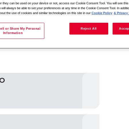
her they can be used on your device or not, access our Cookie Consent Tool. You will see th
 will always be able to set your preferences at any time in the Cookie Consent Tool. In additi
bout the use of cookies and similar technologies on this site in our
Cookie Policy
& Privacy 
Suche nach Standort
ell or Share My Personal
Reject All
Accep
Information
PO