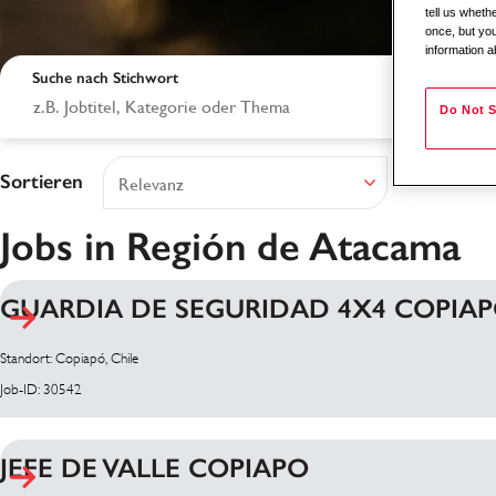
tell us whet
once, but you
information a
Suche nach Stichwort
Do Not S
Sortieren
Jobs in Región de Atacama
GUARDIA DE SEGURIDAD 4X4 COPIA
Suchergebnisse
Standort: Copiapó, Chile
Job-ID: 30542
JEFE DE VALLE COPIAPO