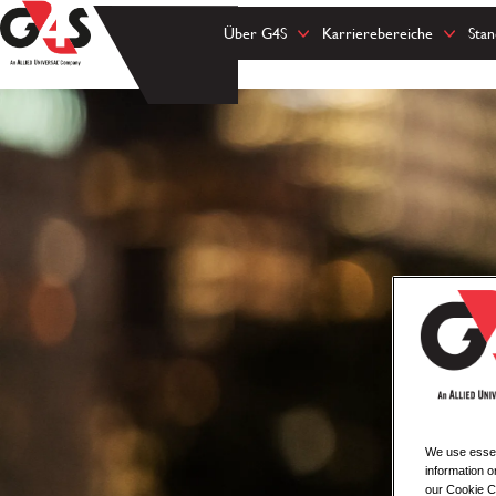
Über G4S
Karrierebereiche
Sta
We use essent
information o
our Cookie Co