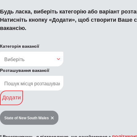
Будь ласка, виберіть категорію або варіант розт
Натисніть кнопку «Додати», щоб створити Ваше 
вакансію.
Категорія вакансії
Розташування вакансії
Додати
State of New South Wales
політико
* Реєструючись, я підтверджую, що ознайомився з