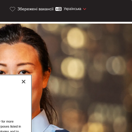
Збережені вакансії
Українська
y for more
rposes listed in
logies and to