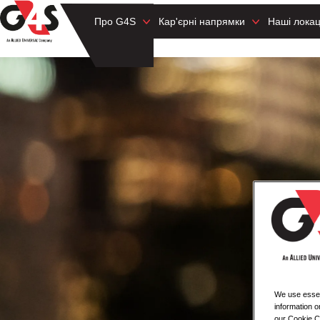
Про G4S
Кар'єрні напрямки
Наші локац
We use essent
information o
our Cookie Co