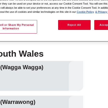
her they can be used on your device or not, access our Cookie Consent Tool. You will see th
 will always be able to set your preferences at any time in the Cookie Consent Tool. In additi
bout the use of cookies and similar technologies on this site in our
Cookie Policy
& Privacy 
Пошук за місцем розташування
ell or Share My Personal
Reject All
Accep
Information
South Wales
r (Wagga Wagga)
 (Warrawong)