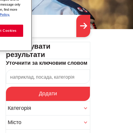
is message only
on, find more
Policy.
t Cookies
Фільтрувати
результати
Уточнити за ключовим словом
Додати
Категорія
Місто