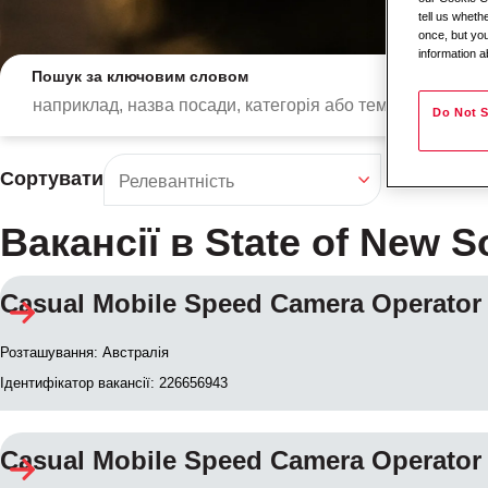
tell us whet
once, but you
information a
Пошук за ключовим словом
Do Not S
Сортувати
Вакансії в State of New 
Casual Mobile Speed Camera Operato
Результати пошуку
Розташування: Австралія
Ідентифікатор вакансії: 226656943
Casual Mobile Speed Camera Operator