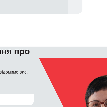
ння про
овідомимо вас,