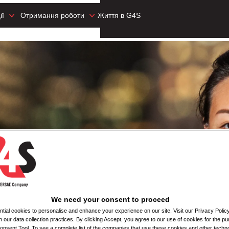
ії
Отримання роботи
Життя в G4S
We need your consent to proceed
ial cookies to personalise and enhance your experience on our site. Visit our Privacy Polic
n our data collection practices. By clicking Accept, you agree to our use of cookies for the pu
nsent Tool. To see a complete list of the companies that use these cookies and other techno