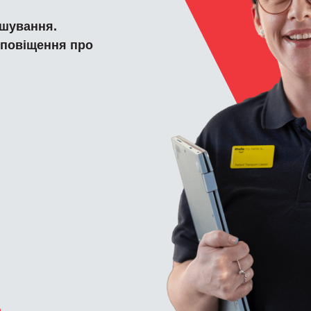
ашування.
сповіщення про
ю