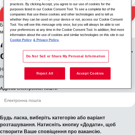
practices. By clicking Accept, you agree to our use of cookies for the
purposes listed in our Cookie Consent Tool. To see a complete list of the
Пошук
companies that use these cookies and other technologies and to tell us
Результати пошуку
whether they can be used on your device or not, access our Cookie Consent
Будь ласка, спробуйте іншу комбінацію ключових слів/
Tool. You will see this message only once, but you will always be able to set
your preferences at any time in the Cookie Consent Tool. In addition, find more
місцезнаходження або розширте критерії пошуку.
information about the use of cookies and similar technologies on this site in our
Підпишіться на
Cookie Policy
& Privacy Policy.
сповіщення про вакансії
Do Not Sell or Share My Personal Information
Не бачите того, що шукаєте? Зареєструйтесь, і ми
Reject All
Accept Cookies
повідомимо вас, коли з'являться вакансії.
Адреса електронної пошти
Будь ласка, виберіть категорію або варіант
розташування. Натисніть кнопку «Додати», щоб
створити Ваше сповіщення про вакансію.