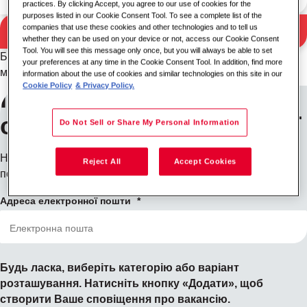
practices. By clicking Accept, you agree to our use of cookies for the
purposes listed in our Cookie Consent Tool. To see a complete list of the
companies that use these cookies and other technologies and to tell us
Пошук
Результати пошуку
whether they can be used on your device or not, access our Cookie Consent
Tool. You will see this message only once, but you will always be able to set
Будь ласка, спробуйте іншу комбінацію ключових слів/
your preferences at any time in the Cookie Consent Tool. In addition, find more
місцезнаходження або розширте критерії пошуку.
information about the use of cookies and similar technologies on this site in our
Cookie Policy
& Privacy Policy.
Підпишіться на
сповіщення про вакансії
Do Not Sell or Share My Personal Information
Не бачите того, що шукаєте? Зареєструйтесь, і ми
Reject All
Accept Cookies
повідомимо вас, коли з'являться вакансії.
Адреса електронної пошти
Будь ласка, виберіть категорію або варіант
розташування. Натисніть кнопку «Додати», щоб
створити Ваше сповіщення про вакансію.