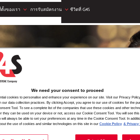
่ตั้งของเรา
การรับสมัครงาน
ชีวิตที่ G4S
We need your consent to proceed
ial cookies to personalise and enhance your experience on our site. Visit our Privacy Polic
n our data collection practices. By clicking Accept, you agree to our use of cookies for the pu
nsent Tool. To see a complete list of the companies that use these cookies and other techno
her they can be used on your device or not, access our Cookie Consent Tool. You will see th
 will always be able to set your preferences at any time in the Cookie Consent Tool. In additi
bout the use of cookies and similar technologies on this site in our
Cookie Policy
& Privacy 