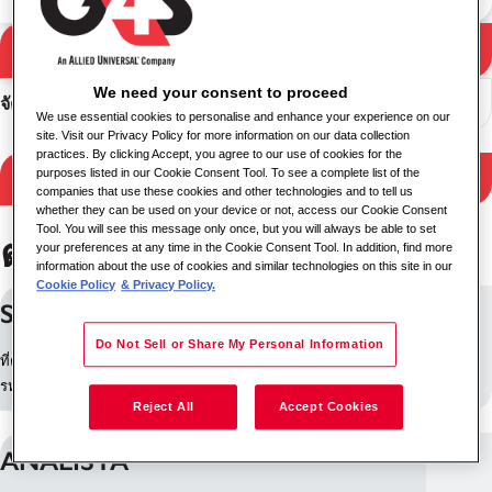
ค้นหา
ผลการค้นหา
We need your consent to proceed
จัดเรียง
We use essential cookies to personalise and enhance your experience on our
site. Visit our Privacy Policy for more information on our data collection
practices. By clicking Accept, you agree to our use of cookies for the
purposes listed in our Cookie Consent Tool. To see a complete list of the
กรองผลลัพธ์
companies that use these cookies and other technologies and to tell us
whether they can be used on your device or not, access our Cookie Consent
Tool. You will see this message only once, but you will always be able to set
ตำแหน่งงานใน โบโกตา
your preferences at any time in the Cookie Consent Tool. In addition, find more
information about the use of cookies and similar technologies on this site in our
Cookie Policy
& Privacy Policy.
SUPERVISOR DE SEGURIDAD
Do Not Sell or Share My Personal Information
ที่ตั้ง: โบโกตา, โคลอมเบีย
รหัสงาน: 29518
Reject All
Accept Cookies
ANALISTA