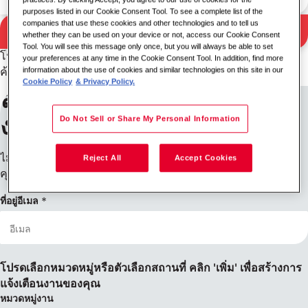
purposes listed in our Cookie Consent Tool. To see a complete list of the
companies that use these cookies and other technologies and to tell us
ค้นหา
whether they can be used on your device or not, access our Cookie Consent
ผลการค้นหา
Tool. You will see this message only once, but you will always be able to set
โปรดลองใช้คีย์เวิร์ด/สถานที่อื่นร่วมกัน หรือขยายเกณฑ์การ
your preferences at any time in the Cookie Consent Tool. In addition, find more
information about the use of cookies and similar technologies on this site in our
ค้นหาของคุณ
Cookie Policy
& Privacy Policy.
ลงทะเบียนรับการแจ้งเตือน
งาน
Do Not Sell or Share My Personal Information
ไม่พบสิ่งที่คุณกำลังมองหาใช่ไหม ลงทะเบียนแล้วเราจะแจ้งให้
Reject All
Accept Cookies
คุณทราบเมื่อมีตำแหน่งงานว่าง
ที่อยู่อีเมล
โปรดเลือกหมวดหมู่หรือตัวเลือกสถานที่ คลิก 'เพิ่ม' เพื่อสร้างการ
แจ้งเตือนงานของคุณ
หมวดหมู่งาน