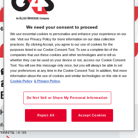
ค้นหา
ผลการค้นหา
We need your consent to proceed
จัดเรียง
We use essential cookies to personalise and enhance your experience on our
site. Visit our Privacy Policy for more information on our data collection
practices. By clicking Accept, you agree to our use of cookies for the
กรองผลลัพธ์
purposes listed in our Cookie Consent Tool. To see a complete list of the
companies that use these cookies and other technologies and to tell us
whether they can be used on your device or not, access our Cookie Consent
Tool. You will see this message only once, but you will always be able to set
ตำแหน่งงาน การจัดการสิ่ง
your preferences at any time in the Cookie Consent Tool. In addition, find more
information about the use of cookies and similar technologies on this site in our
อำนวยความสะดวก ใน
Cookie Policy
& Privacy Policy.
Bridgwater
Do Not Sell or Share My Personal Information
HARD SERVICES SUPERVISOR
Reject All
Accept Cookies
ที่ตั้ง: Bridgwater, สหราชอาณาจักร
รหัสงาน: 18788