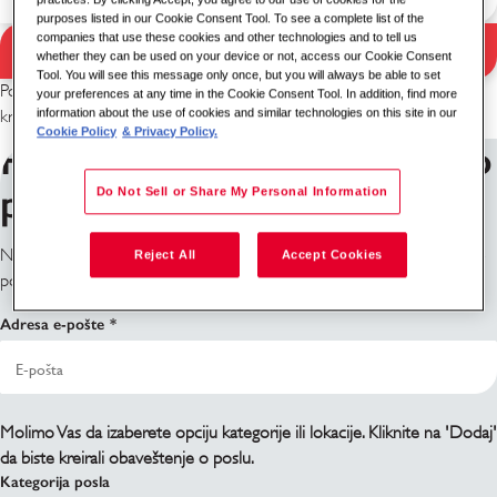
purposes listed in our Cookie Consent Tool. To see a complete list of the
companies that use these cookies and other technologies and to tell us
Pretraga
whether they can be used on your device or not, access our Cookie Consent
Rezultati pretrage
Tool. You will see this message only once, but you will always be able to set
Pokušajte sa drugom kombinacijom ključnih reči / lokacije ili proširite
your preferences at any time in the Cookie Consent Tool. In addition, find more
information about the use of cookies and similar technologies on this site in our
kriterijume pretrage.
Cookie Policy
& Privacy Policy.
Prijavite se za obaveštenja o
poslovima
Do Not Sell or Share My Personal Information
Ne vidite šta tražite? Prijavite se i mi ćemo Vas obavestiti kada pozicije
Reject All
Accept Cookies
postanu dostupne.
Adresa e-pošte
Molimo Vas da izaberete opciju kategorije ili lokacije. Kliknite na 'Dodaj'
da biste kreirali obaveštenje o poslu.
Kategorija posla