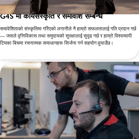
G4S मा कार्यसंस्कृति र समावेशि सम्बन्ध
समावेशिताको संस्कृतिमा गरिेएको लगानीले नै हाम्रो सफलतालाई गति प्रदान गर्छ
— जसले वृत्तिविकास तथा समुदायको सुरक्षालाई सुदृढ गर्छ र हाम्रो विश्वव्यापी
टिमका बिचमा रचनात्मक समाधानहरू सिर्जना गर्न सहयोग पुर्‍याउँछ।