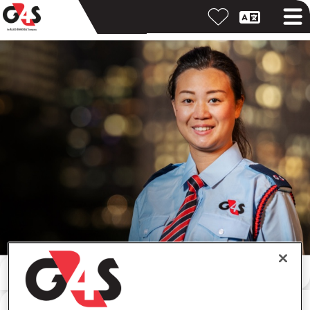
Meklēt pēc atslēgvārda
Meklēt pēc atrašanās vietas