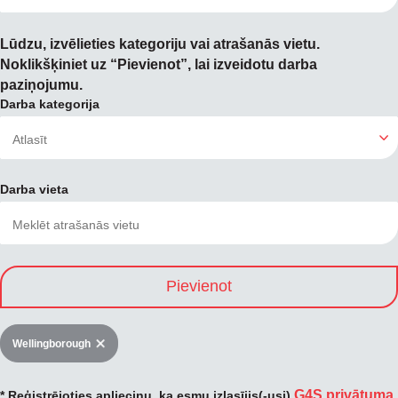
Lūdzu, izvēlieties kategoriju vai atrašanās vietu.
Noklikšķiniet uz “Pievienot”, lai izveidotu darba
paziņojumu.
Darba kategorija
Darba vieta
Pievienot
Wellingborough
G4S privātuma
* Reģistrējoties apliecinu, ka esmu izlasījis(-usi)