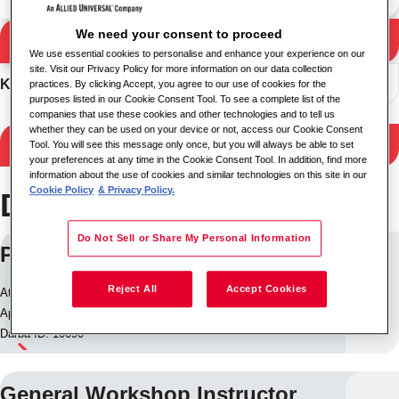
We need your consent to proceed
Meklēt
Meklēšanas rezultāti
We use essential cookies to personalise and enhance your experience on our
site. Visit our Privacy Policy for more information on our data collection
Kārtot
practices. By clicking Accept, you agree to our use of cookies for the
purposes listed in our Cookie Consent Tool. To see a complete list of the
companies that use these cookies and other technologies and to tell us
whether they can be used on your device or not, access our Cookie Consent
Filtrēt rezultātus
Tool. You will see this message only once, but you will always be able to set
your preferences at any time in the Cookie Consent Tool. In addition, find more
information about the use of cookies and similar technologies on this site in our
Cookie Policy
& Privacy Policy.
Darbs Wellingborough
Do Not Sell or Share My Personal Information
Prison Custody Officer
Reject All
Accept Cookies
Atrašanās vieta: Wellingborough, Lielbritānijas un Ziemeļīrijas
Apvienotā Karaliste
Darba ID: 10090
General Workshop Instructor