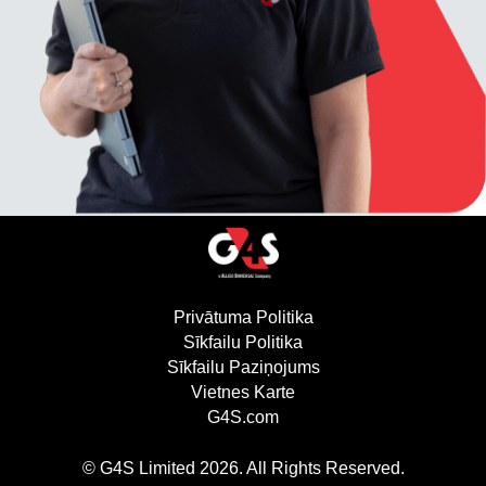
Privātuma Politika
(atveras jaunā logā)
Sīkfailu Politika
(atveras jaunā logā)
Sīkfailu Paziņojums
Vietnes Karte
G4S.com
(atveras jaunā logā)
© G4S Limited
2026
. All Rights Reserved.