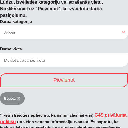
Lūdzu, izvēlieties kategoriju vai atrašanās vietu.
Noklikšķiniet uz “Pievienot”, lai izveidotu darba
paziņojumu.
Darba kategorija
Darba vieta
Pievienot
Bogota
G4S privātuma
* Reģistrējoties apliecinu, ka esmu izlasījis(-usi)
politiku
un vēlos saņemt informāciju e-pastā. Es saprotu, ka
jebkurā laikā varu atteikties no e-pasta ziņojuma saņemšanas.