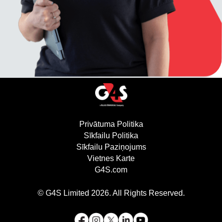
Privātuma Politika
(atveras jaunā logā)
Sīkfailu Politika
(atveras jaunā logā)
Sīkfailu Paziņojums
Vietnes Karte
G4S.com
(atveras jaunā logā)
© G4S Limited
2026
. All Rights Reserved.