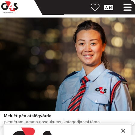
Meklēt pēc atslēgvārda
Meklēt pēc atrašanās vietas