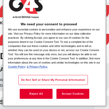
Meklēt
Meklēšanas rezultāti
Kārtot
We need your consent to proceed
We use essential cookies to personalise and enhance your experience on our
site. Visit our Privacy Policy for more information on our data collection
practices. By clicking Accept, you agree to our use of cookies for the
Filtrēt rezultātus
purposes listed in our Cookie Consent Tool. To see a complete list of the
companies that use these cookies and other technologies and to tell us
whether they can be used on your device or not, access our Cookie Consent
Darbs Bogota
Tool. You will see this message only once, but you will always be able to set
your preferences at any time in the Cookie Consent Tool. In addition, find more
information about the use of cookies and similar technologies on this site in our
Cookie Policy
& Privacy Policy.
APRENDIZ/PRACTICANTE
Atrašanās vieta: Bogota, Kolumbija
Do Not Sell or Share My Personal Information
Darba ID: 29922
Reject All
Accept Cookies
SUPERVISOR DE SEGURIDAD