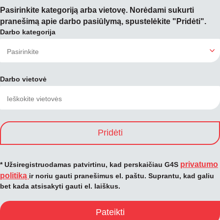
Pasirinkite kategoriją arba vietovę. Norėdami sukurti
pranešimą apie darbo pasiūlymą, spustelėkite "Pridėti".
Darbo kategorija
Darbo vietovė
Pridėti
privatumo
* Užsiregistruodamas patvirtinu, kad perskaičiau G4S
politiką
ir noriu gauti pranešimus el. paštu. Suprantu, kad galiu
bet kada atsisakyti gauti el. laiškus.
Pateikti