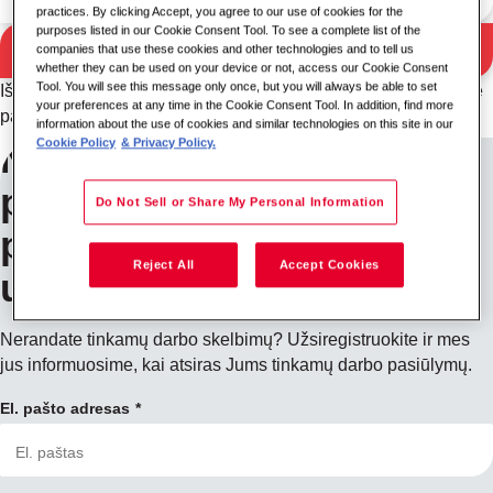
practices. By clicking Accept, you agree to our use of cookies for the
purposes listed in our Cookie Consent Tool. To see a complete list of the
Ieškoti
companies that use these cookies and other technologies and to tell us
Paieškos rezultatai
whether they can be used on your device or not, access our Cookie Consent
Tool. You will see this message only once, but you will always be able to set
Išbandykite kitą raktinio žodžio / vietovės derinį arba išplėskite
your preferences at any time in the Cookie Consent Tool. In addition, find more
paieškos kriterijus.
information about the use of cookies and similar technologies on this site in our
Cookie Policy
& Privacy Policy.
Norėdami gauti
pranešimus apie darbo
Do Not Sell or Share My Personal Information
pasiūlymus,
Reject All
Accept Cookies
užsiregistruokite
Nerandate tinkamų darbo skelbimų? Užsiregistruokite ir mes
jus informuosime, kai atsiras Jums tinkamų darbo pasiūlymų.
El. pašto adresas