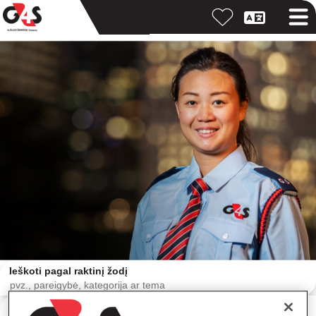
Ieškoti pagal raktinį žodį
Ieškoti pagal vietovę