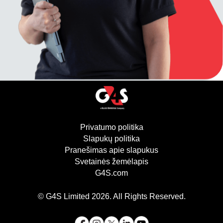
Privatumo politika
(atsidaro naujame lan
Slapukų politika
(atsidaro naujame lang
Pranešimas apie slapukus
Svetainės žemėlapis
G4S.com
(atsidaro naujame lange)
© G4S Limited
2026
. All Rights Reserved.