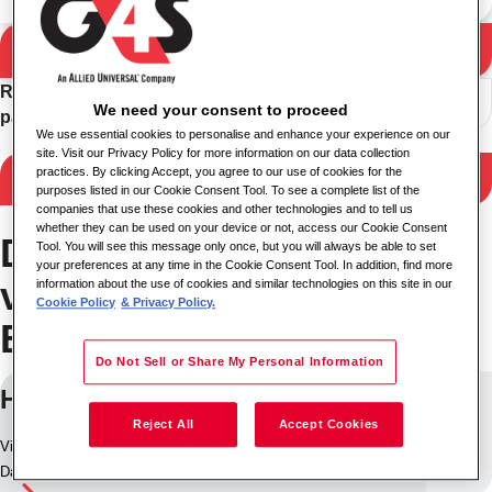
Ieškoti
Paieškos rezultatai
Rūšiuoti
We need your consent to proceed
pagal
We use essential cookies to personalise and enhance your experience on our
site. Visit our Privacy Policy for more information on our data collection
practices. By clicking Accept, you agree to our use of cookies for the
Filtruoti rezultatus
purposes listed in our Cookie Consent Tool. To see a complete list of the
companies that use these cookies and other technologies and to tell us
whether they can be used on your device or not, access our Cookie Consent
Darbas sferoje Patalpų
Tool. You will see this message only once, but you will always be able to set
your preferences at any time in the Cookie Consent Tool. In addition, find more
valdymas vietovėje
information about the use of cookies and similar technologies on this site in our
Cookie Policy
& Privacy Policy.
Bridgwater
Do Not Sell or Share My Personal Information
HARD SERVICES SUPERVISOR
Reject All
Accept Cookies
Vietovė: Bridgwater, Jungtinė Karalystė
Darbo ID: 18788