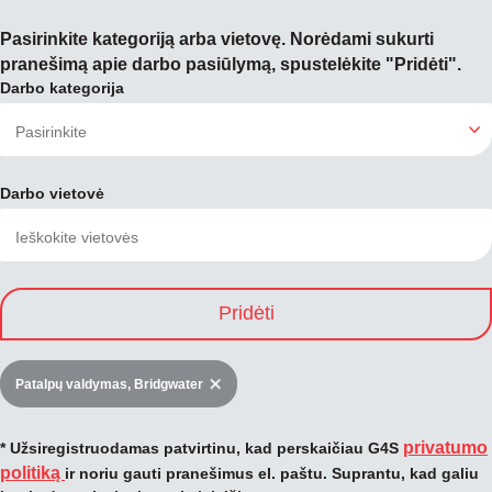
Pasirinkite kategoriją arba vietovę. Norėdami sukurti
pranešimą apie darbo pasiūlymą, spustelėkite "Pridėti".
Darbo kategorija
Darbo vietovė
Pridėti
Patalpų valdymas, Bridgwater
privatumo
* Užsiregistruodamas patvirtinu, kad perskaičiau G4S
politiką
ir noriu gauti pranešimus el. paštu. Suprantu, kad galiu