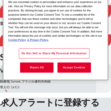
We use essential cookies to personalise and enhance your experience on our
site. Visit our Privacy Policy for more information on our data collection
検索
practices. By clicking Accept, you agree to our use of cookies for the
検索結果
purposes listed in our Cookie Consent Tool. To see a complete list of the
companies that use these cookies and other technologies and to tell us
並べ替え
whether they can be used on your device or not, access our Cookie Consent
Tool. You will see this message only once, but you will always be able to set
your preferences at any time in the Cookie Consent Tool. In addition, find more
information about the use of cookies and similar technologies on this site in our
検索結果を絞り込む
Cookie Policy
& Privacy Policy.
Sumaré のお仕事
Do Not Sell or Share My Personal Information
Reject All
Accept Cookies
VIGILANTE - SUMARE / SP
勤務地: Sumaré, ブラジル連邦共和国
求人ID: 26323
求人アラートに登録する