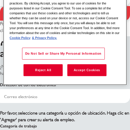
practices. By clicking Accept, you agree to our use of cookies for the
purposes listed in our Cookie Consent Tool. To see a complete list of the
Buscar
companies that use these cookies and other technologies and to tell us
Resultados de búsqueda
whether they can be used on your device or not, access our Cookie Consent
Tool. You will see this message only once, but you will always be able to set
Por favor, intenta con una combinación diferente de palabra
your preferences at any time in the Cookie Consent Tool. In addition, find more
clave/ubicación o amplía tus criterios de búsqueda.
information about the use of cookies and similar technologies on this site in our
Regístrate para recibir
Cookie Policy
& Privacy Policy.
alertas de trabajo
Do Not Sell or Share My Personal Information
¿No ves lo que estás buscando? Regístrate y te notificaremos cuando
Reject All
Accept Cookies
haya roles disponibles.
Dirección de correo electrónico
Por favor, seleccione una categoría u opción de ubicación. Haga clic en
'Agregar' para crear su alerta de empleo.
Categoría de trabajo