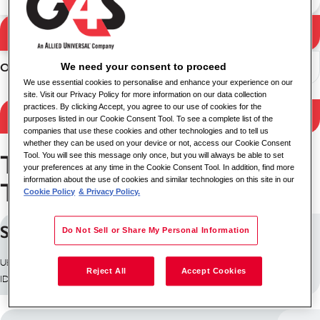
Buscar
Resultados de búsqueda
We need your consent to proceed
Ordenar
We use essential cookies to personalise and enhance your experience on our
site. Visit our Privacy Policy for more information on our data collection
practices. By clicking Accept, you agree to our use of cookies for the
Filtrar resultados
purposes listed in our Cookie Consent Tool. To see a complete list of the
companies that use these cookies and other technologies and to tell us
whether they can be used on your device or not, access our Cookie Consent
Trabajos en State of
Tool. You will see this message only once, but you will always be able to set
your preferences at any time in the Cookie Consent Tool. In addition, find more
information about the use of cookies and similar technologies on this site in our
Telangāna
Cookie Policy
& Privacy Policy.
Site Security Lead
Do Not Sell or Share My Personal Information
Ubicación: India
Reject All
Accept Cookies
ID de trabajo: 30438