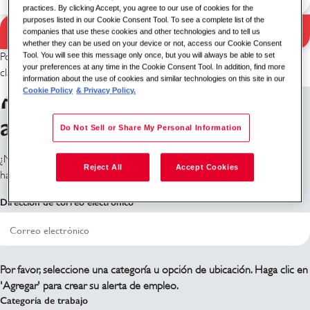
practices. By clicking Accept, you agree to our use of cookies for the
purposes listed in our Cookie Consent Tool. To see a complete list of the
Buscar
companies that use these cookies and other technologies and to tell us
Resultados de búsqueda
whether they can be used on your device or not, access our Cookie Consent
Tool. You will see this message only once, but you will always be able to set
Por favor, intenta con una combinación diferente de palabra
your preferences at any time in the Cookie Consent Tool. In addition, find more
clave/ubicación o amplía tus criterios de búsqueda.
information about the use of cookies and similar technologies on this site in our
Regístrate para recibir
Cookie Policy
& Privacy Policy.
alertas de trabajo
Do Not Sell or Share My Personal Information
¿No ves lo que estás buscando? Regístrate y te notificaremos cuando
Reject All
Accept Cookies
haya roles disponibles.
Dirección de correo electrónico
Por favor, seleccione una categoría u opción de ubicación. Haga clic en
'Agregar' para crear su alerta de empleo.
Categoría de trabajo