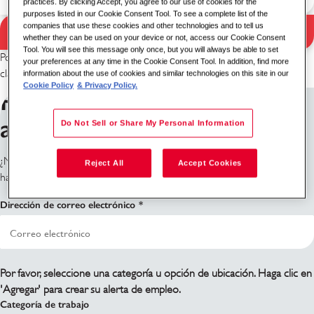
practices. By clicking Accept, you agree to our use of cookies for the
purposes listed in our Cookie Consent Tool. To see a complete list of the
companies that use these cookies and other technologies and to tell us
Buscar
whether they can be used on your device or not, access our Cookie Consent
Resultados de búsqueda
Tool. You will see this message only once, but you will always be able to set
Por favor, intenta con una combinación diferente de palabra
your preferences at any time in the Cookie Consent Tool. In addition, find more
clave/ubicación o amplía tus criterios de búsqueda.
information about the use of cookies and similar technologies on this site in our
Cookie Policy
& Privacy Policy.
Regístrate para recibir
alertas de trabajo
Do Not Sell or Share My Personal Information
¿No ves lo que estás buscando? Regístrate y te notificaremos cuando
Reject All
Accept Cookies
haya roles disponibles.
Dirección de correo electrónico
Por favor, seleccione una categoría u opción de ubicación. Haga clic en
'Agregar' para crear su alerta de empleo.
Categoría de trabajo