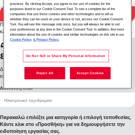
practices. By clicking Accept, you agree to our use of cookies for the
purposes listed in our Cookie Consent Tool. To see a complete list of the
Αποτελέσματα
Αναζήτηση
companies that use these cookies and other technologies and to tell us
whether they can be used on your device or not, access our Cookie Consent
αναζήτησης
Παρακαλώ δοκιμάστε έναν διαφορετικό συνδυασμό λέξης-
Tool. You will see this message only once, but you will always be able to set
your preferences at any time in the Cookie Consent Tool. In addition, find more
κλειδιού/τοποθεσίας ή διευρύνετε τα κριτήρια αναζήτησής σας.
information about the use of cookies and similar technologies on this site in our
Εγγραφείτε για
Cookie Policy
& Privacy Policy.
ειδοποιήσεις εργασίας
Do Not Sell or Share My Personal Information
Δεν βλέπετε αυτό που ψάχνετε; Εγγραφείτε και θα σας
Reject All
Accept Cookies
ενημερώσουμε όταν υπάρξουν διαθέσιμες θέσεις εργασίας.
Διεύθυνση email
Παρακαλώ επιλέξτε μια κατηγορία ή επιλογή τοποθεσίας.
Κάντε κλικ στο «Προσθήκη» για να δημιουργήσετε την
ειδοποίηση εργασίας σας.