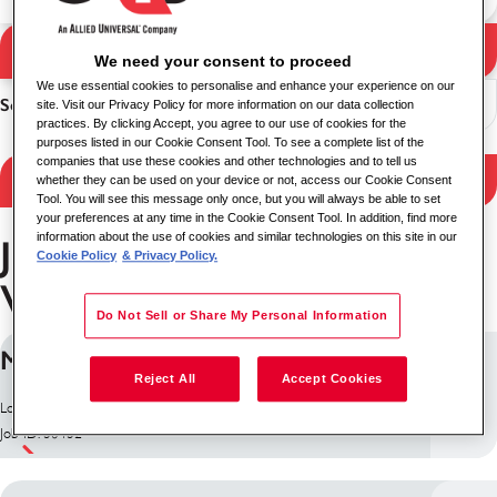
Søg
We need your consent to proceed
Søgeresultater
We use essential cookies to personalise and enhance your experience on our
Sorter
site. Visit our Privacy Policy for more information on our data collection
practices. By clicking Accept, you agree to our use of cookies for the
purposes listed in our Cookie Consent Tool. To see a complete list of the
companies that use these cookies and other technologies and to tell us
Filtrér resultater
whether they can be used on your device or not, access our Cookie Consent
Tool. You will see this message only once, but you will always be able to set
your preferences at any time in the Cookie Consent Tool. In addition, find more
information about the use of cookies and similar technologies on this site in our
Job i Departamento del
Cookie Policy
& Privacy Policy.
Valle del Cauca
Do Not Sell or Share My Personal Information
MANEJADOR CANINO
Reject All
Accept Cookies
Lokation: Colombia
Job ID: 30432