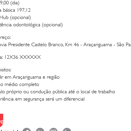
9,00 (dia)
a básica 197,12
Hub (opcional)
stência odontológica (opcional)
reço:
via Presidente Castelo Branco, Km 46 - Araçariguama - São Pa
ala: 12X36 XXXXXX
sitos:
dir em Araçariguama e região
no médio completo
ulo próprio ou condução pública até o local de trabalho
riência em segurança será um diferencial
øg