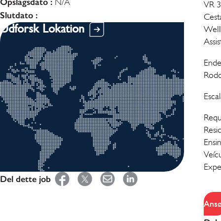
Opslagsdato :
N/A
VR 3
Slutdato :
Cest
Udforsk Lokation
Well
Assi
Ende
Rodo
Esc
Requi
Resi
Ensi
Veíc
Expe
Del dette job
Ans