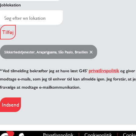
Joblokation
Tilføj
Sikkerhedstjenester, Araçariguama, São Paulo, Brasilien
privatlivspolitik
* Ved tilmelding bekræfter jeg at have læst G4S’
og giver 
modtage e-mails, som jeg til enhver tid kan afmelde igen. Jeg forstår, at je
fravælge at modtage e-mailkommunikation.
Indsend
|
|
Privatlivspolitik
(åbner i et nyt vindue)
Cookiepolitik
(åbner i et 
Cooki