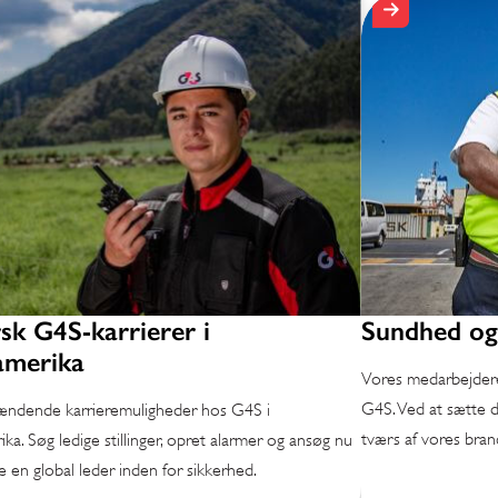
sk G4S-karrierer i
Sundhed og
amerika
Vores medarbejderes
G4S. Ved at sætte d
ændende karrieremuligheder hos G4S i
tværs af vores bran
ka. Søg ledige stillinger, opret alarmer og ansøg nu
ve en global leder inden for sikkerhed.