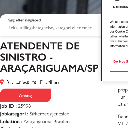
Søg efter nøgleord
We use essent
information o
our Cookie Co
tell us whet
once, but you
ATENDENTE DE
Esta
information a
ARA
SINISTRO -
Do Not S
Info
ARAÇARIGUAMA/SP
Funç
e sa
ATENDENTE DE S
Araçariguama, Brasilien
prop
- ARAÇARIGUAM
Ansøg
Funç
Salár
Job ID :
25998
Jobkategori :
Sikkerhedstjenester
Benef
Lokation :
Araçariguama, Brasilien
VT 2