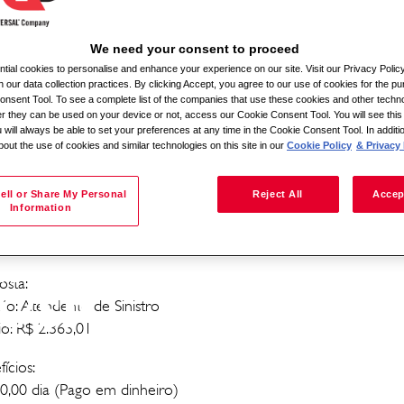
We need your consent to proceed
Søg efter lokation
ial cookies to personalise and enhance your experience on our site. Visit our Privacy Polic
n our data collection practices. By clicking Accept, you agree to our use of cookies for the pu
nsent Tool. To see a complete list of the companies that use these cookies and other techno
her they can be used on your device or not, access our Cookie Consent Tool. You will see th
 will always be able to set your preferences at any time in the Cookie Consent Tool. In additi
mos com vaga para Atendente de Sinistro (Controlador de a
bout the use of cookies and similar technologies on this site in our
Cookie Policy
& Privacy 
ÇARIGUAMA - SP
ell or Share My Personal
Reject All
Accep
rmações sobre a vaga
Information
ão: Controlar acesso com revista no portal detector de metais,
ída), bipagem de QR code, revista.
INISTRO
osta:
A/SP
ão: Atendente de Sinistro
io: R$ 2.363,01
ícios:
0,00 dia (Pago em dinheiro)