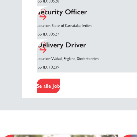
Job ID: 30528
Security Officer
Lokation: State of Karnataka, Indien
Job ID: 30527
Delivery Driver
Lokation: Walsall, England, Storbritannien
Job ID: 10239
Se alle Job