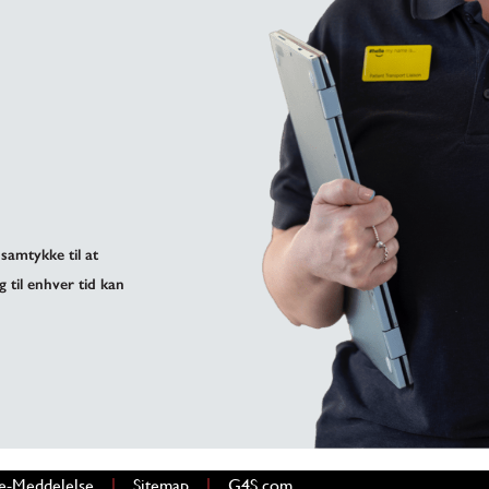
samtykke til at
g til enhver tid kan
|
|
nyt vindue)
e-Meddelelse
Sitemap
G4S.com
(åbner i et nyt vindue)