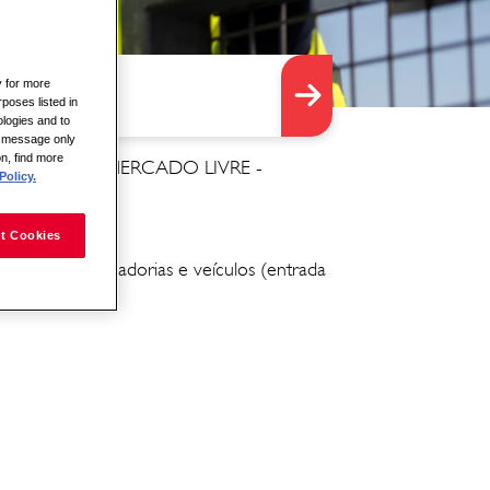
y for more
rposes listed in
logies and to
is message only
on, find more
cesso), empresa MERCADO LIVRE -
Policy.
t Cookies
 controlar mercadorias e veículos (entrada