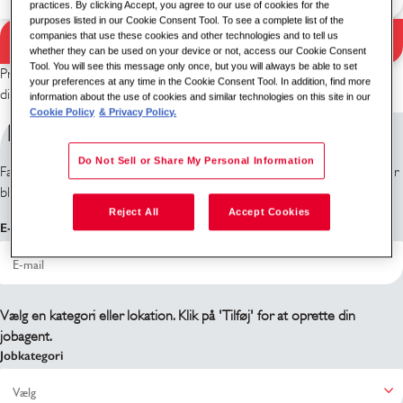
practices. By clicking Accept, you agree to our use of cookies for the
purposes listed in our Cookie Consent Tool. To see a complete list of the
companies that use these cookies and other technologies and to tell us
Søg
Søgeresultater
whether they can be used on your device or not, access our Cookie Consent
Tool. You will see this message only once, but you will always be able to set
Prøv venligst en anden kombination af søgeord/lokation eller udvid
your preferences at any time in the Cookie Consent Tool. In addition, find more
dine søgekriterier.
information about the use of cookies and similar technologies on this site in our
Cookie Policy
& Privacy Policy.
Tilmeld dig jobagenter
Do Not Sell or Share My Personal Information
Fandt du ikke, hvad du søgte? Tilmeld dig, så giver vi dig besked, når der
bliver ledige stillinger.
Reject All
Accept Cookies
E-mailadresse
Vælg en kategori eller lokation. Klik på 'Tilføj' for at oprette din
jobagent.
Jobkategori