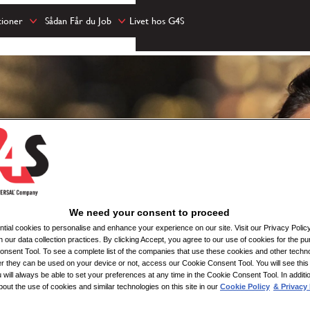
tioner
Sådan Får du Job
Livet hos G4S
We need your consent to proceed
ial cookies to personalise and enhance your experience on our site. Visit our Privacy Polic
n our data collection practices. By clicking Accept, you agree to our use of cookies for the pu
nsent Tool. To see a complete list of the companies that use these cookies and other techno
her they can be used on your device or not, access our Cookie Consent Tool. You will see th
 will always be able to set your preferences at any time in the Cookie Consent Tool. In additi
bout the use of cookies and similar technologies on this site in our
Cookie Policy
& Privacy 