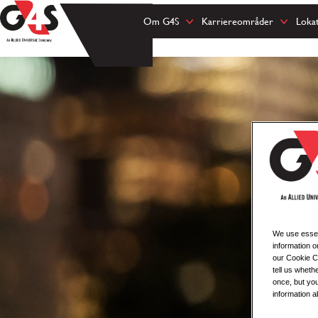
Om G4S
Karriereområder
Loka
We use essent
information o
our Cookie Co
tell us whet
once, but you
information a