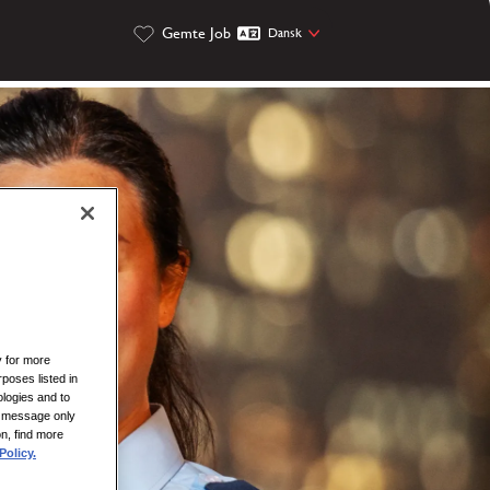
Gemte Job
Dansk
y for more
rposes listed in
logies and to
is message only
on, find more
Policy.