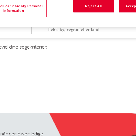
ell or Share My Personal
Reject All
Accep
Information
Søg efter lokation
id dine søgekriterier.
 når der bliver ledige