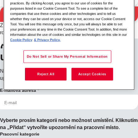
practices. By clicking Accept, you agree to our use of cookies for the
purposes listed in our Cookie Consent Tool. To see a complete list of the
Vyhledávání
companies that use these cookies and other technologies and to tell us
Výsledky vyhledávání
whether they can be used on your device or not, access our Cookie Consent
Tool. You will see this message only once, but you will always be able to set
Zkuste prosím jinou kombinaci klíčového slova/umístění nebo
your preferences at any time in the Cookie Consent Tool. In addition, find more
rozšiřte kritéria vyhledávání.
information about the use of cookies and similar technologies on this site in our
Cookie Policy
& Privacy Policy.
Přihlaste se k odběru
upozornění na práci
Do Not Sell or Share My Personal Information
Nenašli jste, co jste hledali? Zaregistrujte se a my vás
Reject All
Accept Cookies
upozorníme, až budou pozice dostupné.
E-mailová adresa
Vyberte prosím kategorii nebo možnost umístění. Kliknutím
na „Přidat“ vytvoříte upozornění na pracovní místo.
Pracovní kategorie