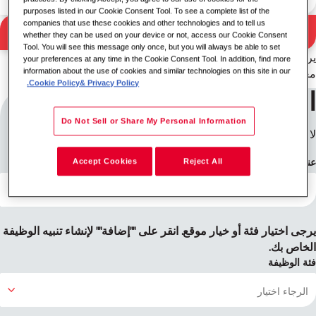
purposes listed in our Cookie Consent Tool. To see a complete list of the
companies that use these cookies and other technologies and to tell us
بحث
whether they can be used on your device or not, access our Cookie Consent
نتائج البحث
Tool. You will see this message only once, but you will always be able to set
يرجى تجربة مجموعة مختلفة من الكلمات المفتاحية/الموقع أو توسيع
your preferences at any time in the Cookie Consent Tool. In addition, find more
information about the use of cookies and similar technologies on this site in our
معايير البحث.
Cookie Policy
& Privacy Policy.
اشترك في تنبيهات الوظائف
Do Not Sell or Share My Personal Information
لا ترى ما تبحث عنه؟ اشترك وسنقوم بإعلامك عندما تتوفر وظائف.
عنوان البريد الإلكتروني
Accept Cookies
Reject All
يرجى اختيار فئة أو خيار موقع. انقر على ""إضافة"" لإنشاء تنبيه الوظيفة
الخاص بك.
فئة الوظيفة