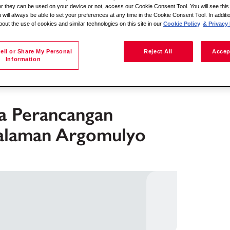
her they can be used on your device or not, access our Cookie Consent Tool. You will see th
 will always be able to set your preferences at any time in the Cookie Consent Tool. In additi
bout the use of cookies and similar technologies on this site in our
Cookie Policy
& Privacy 
按位置搜尋
ell or Share My Personal
Reject All
Accep
Information
 Perancangan
alaman Argomulyo