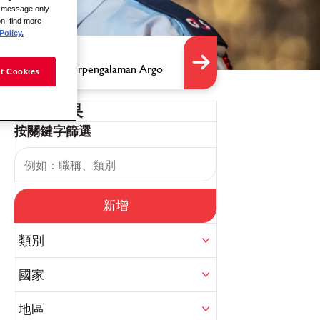
is message only
on, find more
Policy.
t Cookies
篩選結果
按關鍵字篩選
新增
類別
國家
地區