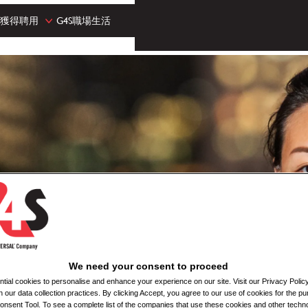
獲得聘用
G4S職場生活
We need your consent to proceed
ial cookies to personalise and enhance your experience on our site. Visit our Privacy Polic
n our data collection practices. By clicking Accept, you agree to our use of cookies for the pu
nsent Tool. To see a complete list of the companies that use these cookies and other techno