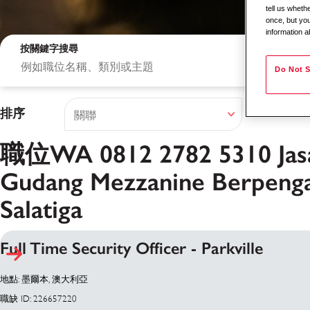
tell us whet
once, but you
information a
按關鍵字搜尋
Do Not S
排序
職位WA 0812 2782 5310 Jasa
Gudang Mezzanine Berpeng
Salatiga
搜尋結果
Full Time Security Officer - Parkville
地點: 墨爾本, 澳大利亞
職缺 ID: 226657220