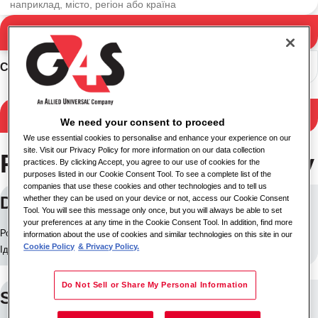
Пошук
Результати пошуку
Сортувати
Фільтрувати результати
We need your consent to proceed
We use essential cookies to personalise and enhance your experience on our
site. Visit our Privacy Policy for more information on our data collection
Результати 253-контенту
practices. By clicking Accept, you agree to our use of cookies for the
purposes listed in our Cookie Consent Tool. To see a complete list of the
companies that use these cookies and other technologies and to tell us
Delivery Driver (Nights)
whether they can be used on your device or not, access our Cookie Consent
Tool. You will see this message only once, but you will always be able to set
your preferences at any time in the Cookie Consent Tool. In addition, find more
Розташування: Единбург, Сполучене Королівство
information about the use of cookies and similar technologies on this site in our
Cookie Policy
& Privacy Policy.
Ідентифікатор вакансії: 10260
Do Not Sell or Share My Personal Information
Security Supervisor