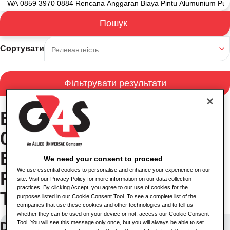
Пошук
Результати пошуку
Сортувати
Фільтрувати результати
Вакансії в WA 0859 3970
0884 Rencana Anggaran
Biaya Pintu Alumunium
We need your consent to proceed
We use essential cookies to personalise and enhance your experience on our
Putih Murah Magelang
site. Visit our Privacy Policy for more information on our data collection
practices. By clicking Accept, you agree to our use of cookies for the
Tengah Magelang
purposes listed in our Cookie Consent Tool. To see a complete list of the
companies that use these cookies and other technologies and to tell us
whether they can be used on your device or not, access our Cookie Consent
Tool. You will see this message only once, but you will always be able to set
Delivery Driver