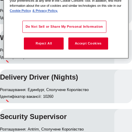
your preferences at any time in the Cookie Consent Tool. In addition, find more
information about the use of cookies and similar technologies on this site in our
Розташування: Walsall, Сполучене Королівство
Cookie Policy
& Privacy Policy.
Ідентифікатор вакансії: 10239
Do Not Sell or Share My Personal Information
Warehouse Operative Vaults
Reject All
Accept Cookies
Розташування: Harwich, Сполучене Королівство
Ідентифікатор вакансії: 10235
Delivery Driver (Nights)
Розташування: Единбург, Сполучене Королівство
Ідентифікатор вакансії: 10260
Security Supervisor
Розташування: Antrim, Сполучене Королівство