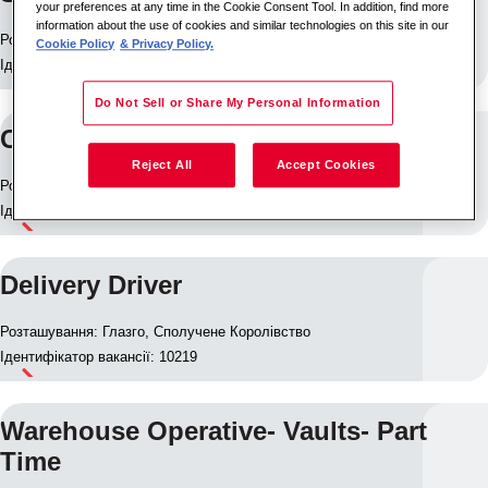
your preferences at any time in the Cookie Consent Tool. In addition, find more
information about the use of cookies and similar technologies on this site in our
Розташування: Antrim, Сполучене Королівство
Cookie Policy
& Privacy Policy.
Ідентифікатор вакансії: 10255
Do Not Sell or Share My Personal Information
Court Security Officer
Reject All
Accept Cookies
Розташування: Арма, Сполучене Королівство
Ідентифікатор вакансії: 10238
Delivery Driver
Розташування: Глазго, Сполучене Королівство
Ідентифікатор вакансії: 10219
Warehouse Operative- Vaults- Part
Time