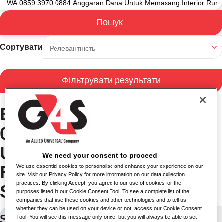
Пошук
Результати пошуку
Сортувати
Фільтрувати результати
Вакансії в WA 0859 3970
0884 Anggaran Dana
Untuk Memasang Interior
We need your consent to proceed
Rumah Tipe L Di Jebres
We use essential cookies to personalise and enhance your experience on our
site. Visit our Privacy Policy for more information on our data collection
practices. By clicking Accept, you agree to our use of cookies for the
Surakarta
purposes listed in our Cookie Consent Tool. To see a complete list of the
companies that use these cookies and other technologies and to tell us
whether they can be used on your device or not, access our Cookie Consent
Security Supervisor
Tool. You will see this message only once, but you will always be able to set