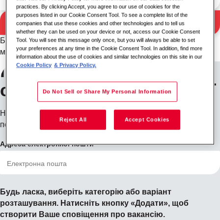
practices. By clicking Accept, you agree to our use of cookies for the
purposes listed in our Cookie Consent Tool. To see a complete list of the
Пошук
companies that use these cookies and other technologies and to tell us
Результати пошуку
whether they can be used on your device or not, access our Cookie Consent
Будь ласка, спробуйте іншу комбінацію ключових слів/
Tool. You will see this message only once, but you will always be able to set
your preferences at any time in the Cookie Consent Tool. In addition, find more
місцезнаходження або розширте критерії пошуку.
information about the use of cookies and similar technologies on this site in our
Підпишіться на
Cookie Policy
& Privacy Policy.
сповіщення про вакансії
Do Not Sell or Share My Personal Information
Не бачите того, що шукаєте? Зареєструйтесь, і ми
Reject All
Accept Cookies
повідомимо вас, коли з'являться вакансії.
Адреса електронної пошти
Будь ласка, виберіть категорію або варіант
розташування. Натисніть кнопку «Додати», щоб
створити Ваше сповіщення про вакансію.