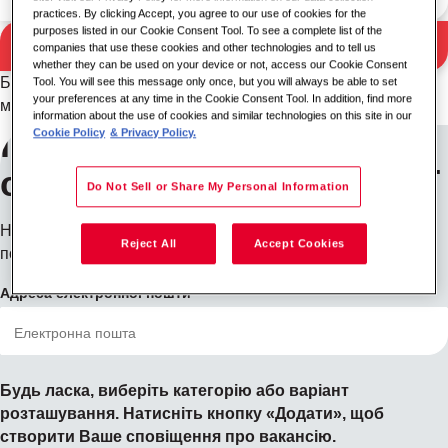
practices. By clicking Accept, you agree to our use of cookies for the
purposes listed in our Cookie Consent Tool. To see a complete list of the
Пошук
companies that use these cookies and other technologies and to tell us
Результати пошуку
whether they can be used on your device or not, access our Cookie Consent
Будь ласка, спробуйте іншу комбінацію ключових слів/
Tool. You will see this message only once, but you will always be able to set
your preferences at any time in the Cookie Consent Tool. In addition, find more
місцезнаходження або розширте критерії пошуку.
information about the use of cookies and similar technologies on this site in our
Підпишіться на
Cookie Policy
& Privacy Policy.
сповіщення про вакансії
Do Not Sell or Share My Personal Information
Не бачите того, що шукаєте? Зареєструйтесь, і ми
Reject All
Accept Cookies
повідомимо вас, коли з'являться вакансії.
Адреса електронної пошти
Будь ласка, виберіть категорію або варіант
розташування. Натисніть кнопку «Додати», щоб
створити Ваше сповіщення про вакансію.