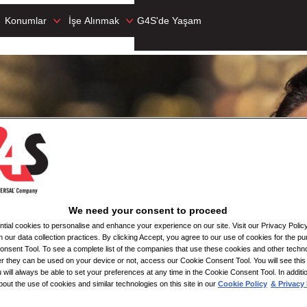
Konumlar
İşe Alınmak
G4S'de Yaşam
We need your consent to proceed
ial cookies to personalise and enhance your experience on our site. Visit our Privacy Polic
n our data collection practices. By clicking Accept, you agree to our use of cookies for the pu
nsent Tool. To see a complete list of the companies that use these cookies and other techno
her they can be used on your device or not, access our Cookie Consent Tool. You will see th
 will always be able to set your preferences at any time in the Cookie Consent Tool. In additi
bout the use of cookies and similar technologies on this site in our
Cookie Policy
& Privacy 