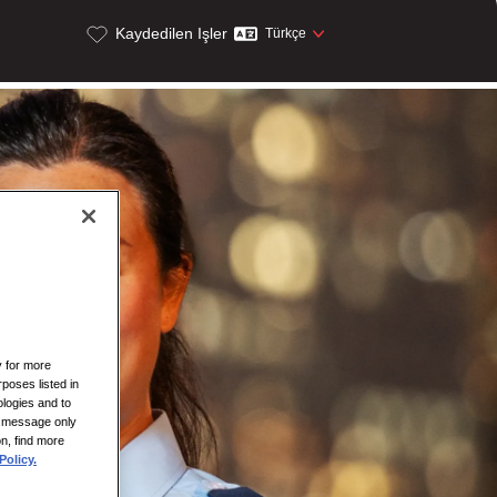
Kaydedilen Işler
Türkçe
y for more
rposes listed in
logies and to
is message only
on, find more
Policy.