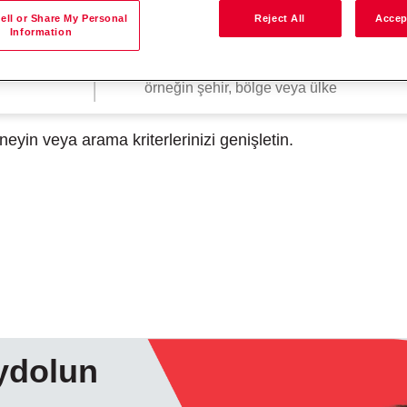
ell or Share My Personal
Reject All
Accep
Information
Konuma göre ara
yin veya arama kriterlerinizi genişletin.
aydolun