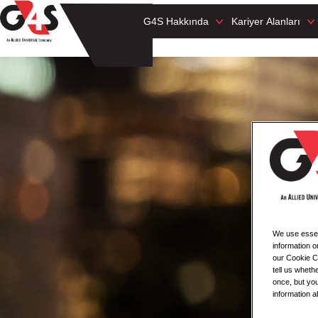
G4S Hakkında
Kariyer Alanları
We use essent
information o
our Cookie Co
tell us whet
once, but you
information a