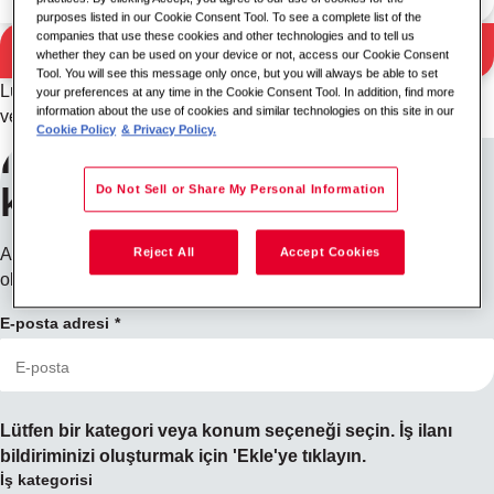
purposes listed in our Cookie Consent Tool. To see a complete list of the
companies that use these cookies and other technologies and to tell us
Ara
whether they can be used on your device or not, access our Cookie Consent
Arama sonuçları
Tool. You will see this message only once, but you will always be able to set
Lütfen farklı bir anahtar kelime/konum kombinasyonu deneyin
your preferences at any time in the Cookie Consent Tool. In addition, find more
information about the use of cookies and similar technologies on this site in our
veya arama kriterlerinizi genişletin.
Cookie Policy
& Privacy Policy.
İş ilan bildirimeleri için
kaydolun
Do Not Sell or Share My Personal Information
Aradığınızı bulamadınız mı? Kaydolun, pozisyonlar müsait
Reject All
Accept Cookies
olduğunda sizi bilgilendirelim.
E-posta adresi
Lütfen bir kategori veya konum seçeneği seçin. İş ilanı
bildiriminizi oluşturmak için 'Ekle'ye tıklayın.
İş kategorisi