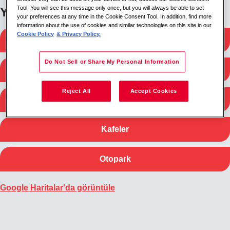
Tool. You will see this message only once, but you will always be able to set
Yakınlarda ara
your preferences at any time in the Cookie Consent Tool. In addition, find more
information about the use of cookies and similar technologies on this site in our
Cookie Policy
& Privacy Policy.
Tren istasyonları
Do Not Sell or Share My Personal Information
Otobüs durakları
Reject All
Accept Cookies
Metro istasyonları
Kafeler
Otopark
Google Haritalar'da görüntüle