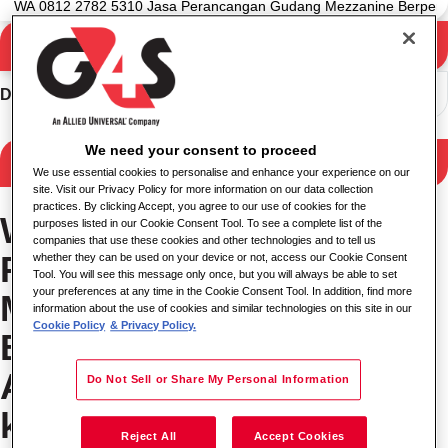
Ara
Arama sonuçları
Düzenlemek
We need your consent to proceed
Sonuçları filtrele
We use essential cookies to personalise and enhance your experience on our
site. Visit our Privacy Policy for more information on our data collection
practices. By clicking Accept, you agree to our use of cookies for the
WA 0812 2782 5310 Jasa
purposes listed in our Cookie Consent Tool. To see a complete list of the
companies that use these cookies and other technologies and to tell us
Perancangan Gudang
whether they can be used on your device or not, access our Cookie Consent
Tool. You will see this message only once, but you will always be able to set
your preferences at any time in the Cookie Consent Tool. In addition, find more
Mezzanine
information about the use of cookies and similar technologies on this site in our
Cookie Policy
& Privacy Policy.
Berpengalaman
Argomulyo Salatiga
Do Not Sell or Share My Personal Information
konumundaki işler
Reject All
Accept Cookies