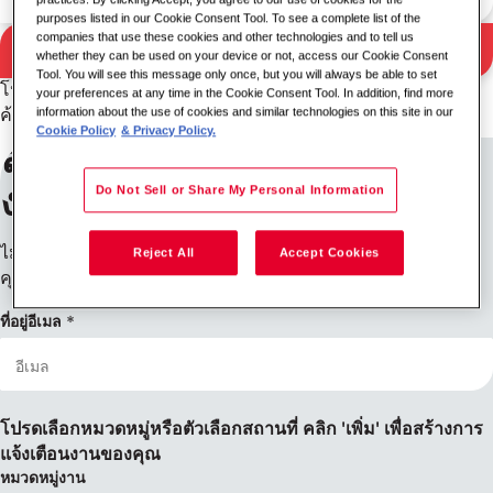
purposes listed in our Cookie Consent Tool. To see a complete list of the
companies that use these cookies and other technologies and to tell us
ค้นหา
whether they can be used on your device or not, access our Cookie Consent
ผลการค้นหา
Tool. You will see this message only once, but you will always be able to set
โปรดลองใช้คีย์เวิร์ด/สถานที่อื่นร่วมกัน หรือขยายเกณฑ์การ
your preferences at any time in the Cookie Consent Tool. In addition, find more
information about the use of cookies and similar technologies on this site in our
ค้นหาของคุณ
Cookie Policy
& Privacy Policy.
ลงทะเบียนรับการแจ้งเตือน
งาน
Do Not Sell or Share My Personal Information
ไม่พบสิ่งที่คุณกำลังมองหาใช่ไหม ลงทะเบียนแล้วเราจะแจ้งให้
Reject All
Accept Cookies
คุณทราบเมื่อมีตำแหน่งงานว่าง
ที่อยู่อีเมล
โปรดเลือกหมวดหมู่หรือตัวเลือกสถานที่ คลิก 'เพิ่ม' เพื่อสร้างการ
แจ้งเตือนงานของคุณ
หมวดหมู่งาน