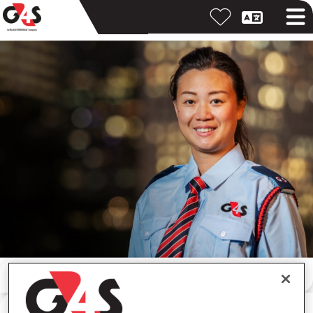
Pretraga po ključnoj reči
Pretraga po lokaciji