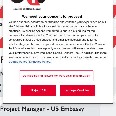
Pretraga
Rezultati pretrage
We need your consent to proceed
We use essential cookies to personalise and enhance your experience on our
Sortiranje
site. Visit our Privacy Policy for more information on our data collection
practices. By clicking Accept, you agree to our use of cookies for the
purposes listed in our Cookie Consent Tool. To see a complete list of the
companies that use these cookies and other technologies and to tell us
Filtriraj rezultate
whether they can be used on your device or not, access our Cookie Consent
Tool. You will see this message only once, but you will always be able to set
your preferences at any time in the Cookie Consent Tool. In addition, find more
Pronađeno je 5 poslova
information about the use of cookies and similar technologies on this site in our
Cookie Policy
& Privacy Policy.
National Keypoint Officers
Do Not Sell or Share My Personal Information
Lokacija: Tembisa, Јужна Африка
Reject All
Accept Cookies
ID posla: 28997
Project Manager - US Embassy