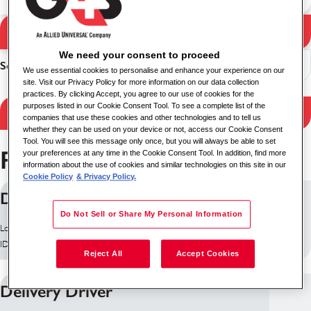
Pretraga
Rezultati pretrage
We need your consent to proceed
Sortiranje
We use essential cookies to personalise and enhance your experience on our
site. Visit our Privacy Policy for more information on our data collection
practices. By clicking Accept, you agree to our use of cookies for the
purposes listed in our Cookie Consent Tool. To see a complete list of the
Filtriraj rezultate
companies that use these cookies and other technologies and to tell us
whether they can be used on your device or not, access our Cookie Consent
Tool. You will see this message only once, but you will always be able to set
Pronađeno je 27 poslova
your preferences at any time in the Cookie Consent Tool. In addition, find more
information about the use of cookies and similar technologies on this site in our
Cookie Policy
& Privacy Policy.
Delivery Driver (Nights)
Do Not Sell or Share My Personal Information
Lokacija: Единбург, Велика Британија
ID posla: 10260
Reject All
Accept Cookies
Delivery Driver