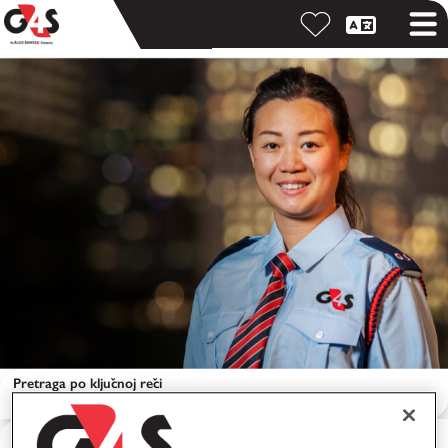
Pretraga po ključnoj reči
Pretraga po lokaciji