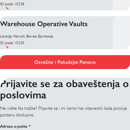
ID posla: 10238
Warehouse Operative Vaults
Lokacija: Harwich, Велика Британија
ID posla: 10235
Osvežite i Pokušajte Ponovo
Prijavite se za obaveštenja o
poslovima
Ne vidite šta tražite? Prijavite se i mi ćemo Vas obavestiti kada pozicije
postanu dostupne.
Adresa e-pošte