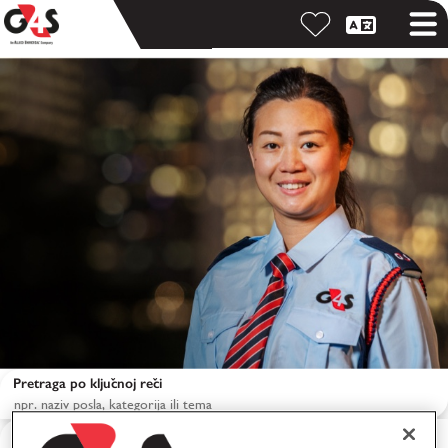
Pretraga po ključnoj reči
Pretraga po lokaciji