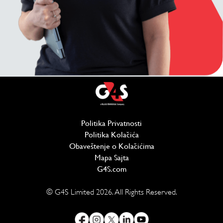
Politika Privatnosti
(отвара се у новом проз
Politika Kolačića
(отвара се у новом проз
Obaveštenje o Kolačićima
Mapa Sajta
G4S.com
(отвара се у новом прозору)
© G4S Limited
2026
. All Rights Reserved.