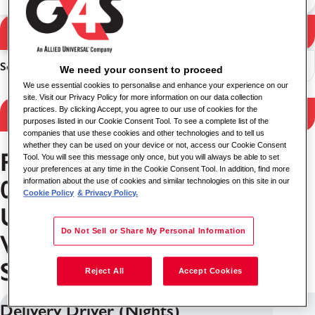
Pretraga
Rezultati pretrage
Sortiranje
We need your consent to proceed
We use essential cookies to personalise and enhance your experience on our
site. Visit our Privacy Policy for more information on our data collection
practices. By clicking Accept, you agree to our use of cookies for the
Filtriraj rezultate
purposes listed in our Cookie Consent Tool. To see a complete list of the
companies that use these cookies and other technologies and to tell us
whether they can be used on your device or not, access our Cookie Consent
Poslovi u WA 0859 3970
Tool. You will see this message only once, but you will always be able to set
your preferences at any time in the Cookie Consent Tool. In addition, find more
0884 Biaya Yang Diperlukan
information about the use of cookies and similar technologies on this site in our
Cookie Policy
& Privacy Policy.
Untuk Membangun Plafon
Do Not Sell or Share My Personal Information
Warna Kayu Terpercaya
Slogohimo Wonogiri
Reject All
Accept Cookies
Delivery Driver (Nights)