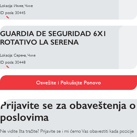
Lokacija: Икике, Чиле
ID posla: 30445
GUARDIA DE SEGURIDAD 6X1
ROTATIVO LA SERENA
Lokacija: Серена, Чиле
ID posla: 30448
Osvežite i Pokušajte Ponovo
Prijavite se za obaveštenja o
poslovima
Ne vidite šta tražite? Prijavite se i mi ćemo Vas obavestiti kada pozicije