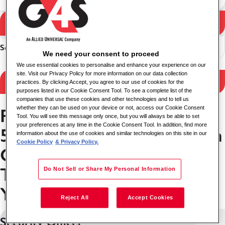
Pretraga
Rezultati pretrage
Sortiranje
We need your consent to proceed
We use essential cookies to personalise and enhance your experience on our
site. Visit our Privacy Policy for more information on our data collection
Filtriraj rezultate
practices. By clicking Accept, you agree to our use of cookies for the
purposes listed in our Cookie Consent Tool. To see a complete list of the
companies that use these cookies and other technologies and to tell us
whether they can be used on your device or not, access our Cookie Consent
Poslovi u WA 0812 2782
Tool. You will see this message only once, but you will always be able to set
your preferences at any time in the Cookie Consent Tool. In addition, find more
5310 Tarif Borongan Bangun
information about the use of cookies and similar technologies on this site in our
Cookie Policy
& Privacy Policy.
Gudang Rangka Baja
Terpercaya Danurejan
Do Not Sell or Share My Personal Information
Yogyakarta
Reject All
Accept Cookies
Security Officer