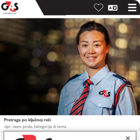
Pretraga po ključnoj reči
Pretraga po lokaciji