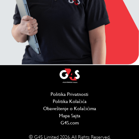
Politika Privatnosti
(отвара се у новом проз
Politika Kolačića
(отвара се у новом проз
Obaveštenje o Kolačićima
Mapa Sajta
G4S.com
(отвара се у новом прозору)
© G4S Limited
2026
. All Rights Reserved.