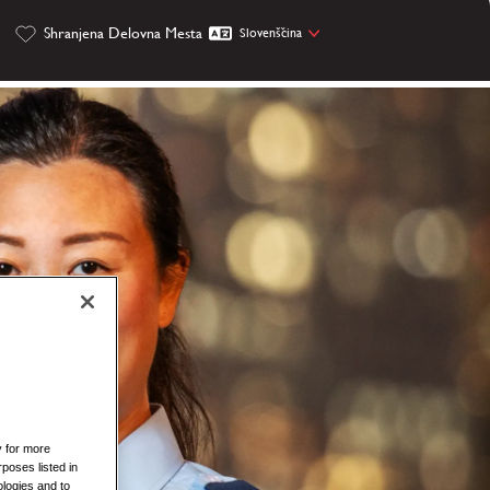
Shranjena Delovna Mesta
Slovenščina
y for more
rposes listed in
logies and to