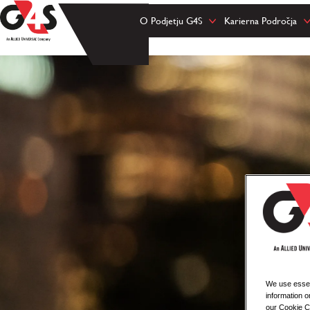
O Podjetju G4S
Karierna Področja
We use essent
information o
our Cookie Co