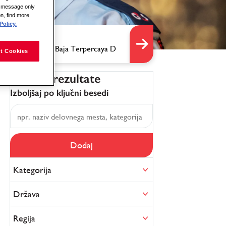
is message only
on, find more
Policy.
t Cookies
Filtriraj rezultate
Izboljšaj po ključni besedi
Dodaj
Kategorija
Država
Regija