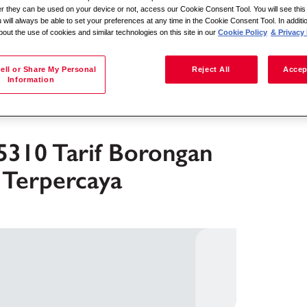
her they can be used on your device or not, access our Cookie Consent Tool. You will see th
 will always be able to set your preferences at any time in the Cookie Consent Tool. In additi
bout the use of cookies and similar technologies on this site in our
Cookie Policy
& Privacy 
Iskanje po lokaciji
ell or Share My Personal
Reject All
Accep
Information
5310 Tarif Borongan
 Terpercaya