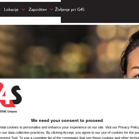
Lokacije
Zaposlitev
Življenje pri G4S
We need your consent to proceed
ial cookies to personalise and enhance your experience on our site. Visit our Privacy Polic
n our data collection practices. By clicking Accept, you agree to our use of cookies for the pu
nsent Tool. To see a complete list of the companies that use these cookies and other techno