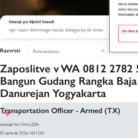
tell us whet
once, but you
information a
Iskanje po ključni besedi
Do Not S
Razvrsti
Zaposlitve v WA 0812 2782 
Bangun Gudang Rangka Baja
Danurejan Yogyakarta
Rezultati iskanja
Transportation Officer - Armed (TX)
Lokacija: Von Ormy, ZDA
ID opravila: 2026-1651265