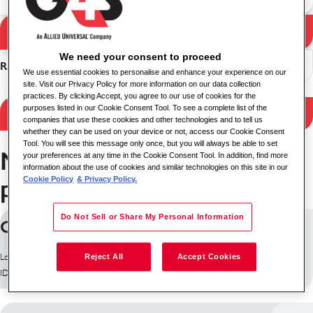
Iskanje
Rezultati iskanja
We need your consent to proceed
Razvrsti
We use essential cookies to personalise and enhance your experience on our
site. Visit our Privacy Policy for more information on our data collection
practices. By clicking Accept, you agree to our use of cookies for the
purposes listed in our Cookie Consent Tool. To see a complete list of the
Filter Results
companies that use these cookies and other technologies and to tell us
whether they can be used on your device or not, access our Cookie Consent
Tool. You will see this message only once, but you will always be able to set
Nájdených 80 pracovných
your preferences at any time in the Cookie Consent Tool. In addition, find more
information about the use of cookies and similar technologies on this site in our
ponúk
Cookie Policy
& Privacy Policy.
Do Not Sell or Share My Personal Information
Cleaner - Healthcare
Lokacija: Združeno kraljestvo (V. Britanija in S. Irska)
Reject All
Accept Cookies
ID opravila: 18846