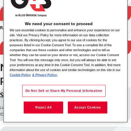
Iskanje
Rezultati iskanja
We need your consent to proceed
Razvrsti
We use essential cookies to personalise and enhance your experience on our
site. Visit our Privacy Policy for more information on our data collection
practices. By clicking Accept, you agree to our use of cookies for the
purposes listed in our Cookie Consent Tool. To see a complete list of the
Filter Results
companies that use these cookies and other technologies and to tell us
whether they can be used on your device or not, access our Cookie Consent
Tool. You will see this message only once, but you will always be able to set
Nájdených 364 pracovných
your preferences at any time in the Cookie Consent Tool. In addition, find more
information about the use of cookies and similar technologies on this site in our
ponúk
Cookie Policy
& Privacy Policy.
Do Not Sell or Share My Personal Information
Security Supervisor
Lokacija: Antrim, Združeno kraljestvo (V. Britanija in S. Irska)
Reject All
Accept Cookies
ID opravila: 10255