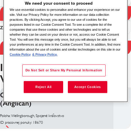
We need your consent to proceed
We use essential cookies to personalise and enhance your experience on our
Hľadať
site. Visit our Privacy Policy for more information on our data collection
Výsledky vyhľadávania
practices. By clicking Accept, you agree to our use of cookies for the
purposes listed in our Cookie Consent Tool. To see a complete list of the
Zoradiť
companies that use these cookies and other technologies and to tell us
whether they can be used on your device or not, access our Cookie Consent
Tool. You will see this message only once, but you will always be able to set
your preferences at any time in the Cookie Consent Tool. In addition, find more
Filtrovať výsledky
information about the use of cookies and similar technologies on this site in our
Cookie Policy
& Privacy Policy.
Iné Pracovné ponuky v
Do Not Sell or Share My Personal Information
Wellingborough
Reject All
Accept Cookies
Chaplain - Church of England
(Anglican)
Poloha: Wellingborough, Spojené kráľovstvo
ID pracovnej ponuky: 18670