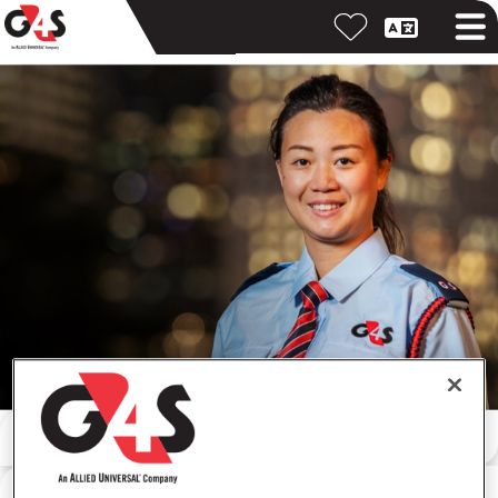
Vyhľadávanie podľa kľúčového slova
Vyhľadávanie podľa lokality