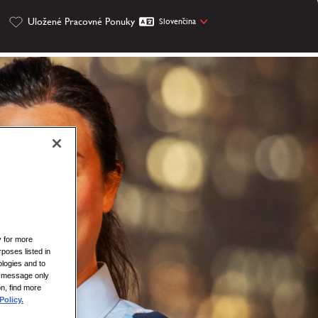
Uložené Pracovné Ponuky
Slovenčina
y for more
rposes listed in
logies and to
is message only
on, find more
Policy.