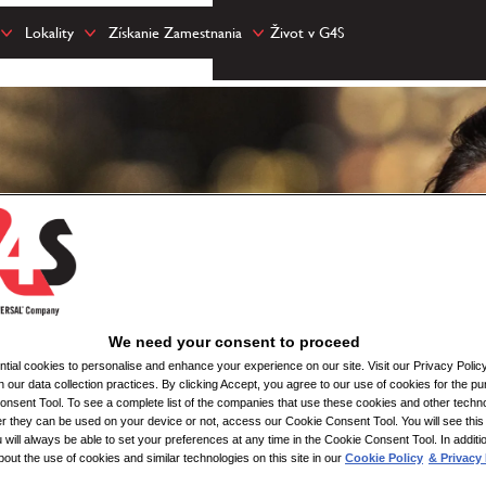
Lokality
Získanie Zamestnania
Život v G4S
We need your consent to proceed
ial cookies to personalise and enhance your experience on our site. Visit our Privacy Polic
n our data collection practices. By clicking Accept, you agree to our use of cookies for the pu
nsent Tool. To see a complete list of the companies that use these cookies and other techno
her they can be used on your device or not, access our Cookie Consent Tool. You will see th
 will always be able to set your preferences at any time in the Cookie Consent Tool. In additi
bout the use of cookies and similar technologies on this site in our
Cookie Policy
& Privacy 