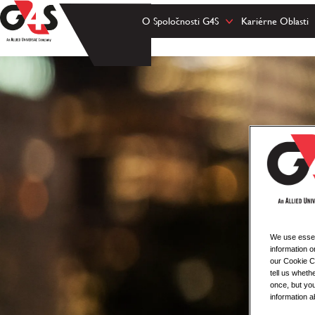
O Spoločnosti G4S
Kariérne Oblasti
We use essent
information o
our Cookie Co
tell us whet
once, but you
information a