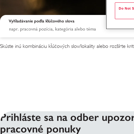
Do Not S
Vyhľadávanie podľa kľúčového slova
Skúste inú kombináciu kľúčových slov/lokality alebo rozšírte krit
Výsledky vyhľadáv
Prihláste sa na odber upozo
pracovné ponuky