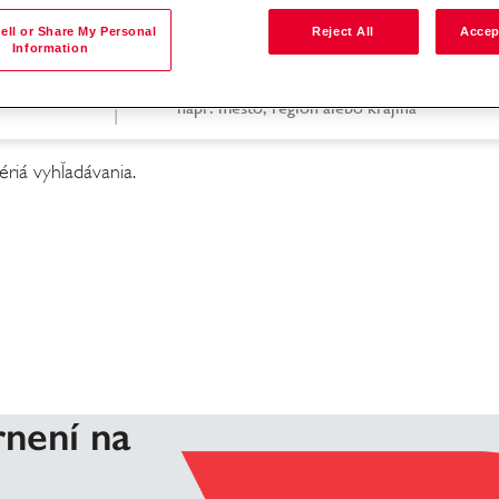
ell or Share My Personal
Reject All
Accep
Information
Vyhľadávanie podľa lokality
ériá vyhľadávania.
ania
rnení na